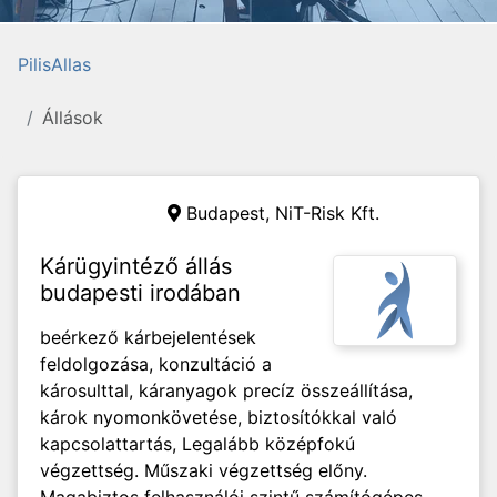
PilisAllas
Állások
Budapest, NiT-Risk Kft.
Kárügyintéző állás
budapesti irodában
beérkező kárbejelentések
feldolgozása, konzultáció a
károsulttal, káranyagok precíz összeállítása,
károk nyomonkövetése, biztosítókkal való
kapcsolattartás, Legalább középfokú
végzettség. Műszaki végzettség előny.