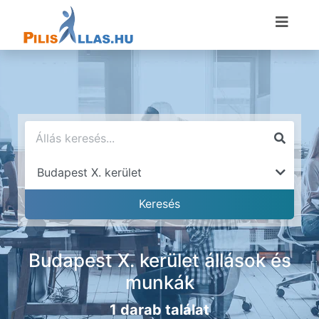
Budapest X. kerület állások és
munkák
1 darab találat