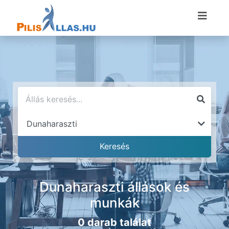
Dunaharaszti állások és
munkák
0 darab találat