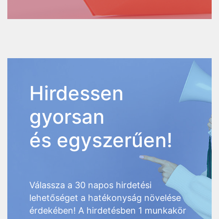
Hirdessen
gyorsan
és egyszerűen!
Válassza a 30 napos hirdetési
lehetőséget a hatékonyság növelése
érdekében! A hirdetésben 1 munkakör