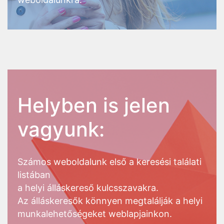
Helyben is jelen
vagyunk:
Számos weboldalunk első a keresési találati
listában
a helyi álláskereső kulcsszavakra.
Az álláskeresők könnyen megtalálják a helyi
munkalehetőségeket weblapjainkon.