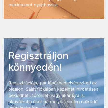
maximumot nyújthassuk.
Regisztráljon
könnyedén!
Regisztrációját
pár lépésben elvégezheti az
oldalon. Saját fiókjában kezelheti hirdetéseit,
beküldheti, törölheti vagy akár újra is
aktiválhatja őket bármelyik jelenleg működő
weboldalunkra.