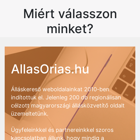
Miért válasszon
minket?
AllasOrias.hu
Álláskereső weboldalainkat 2010-ben
indítottuk el. Jelenleg 200 db regionálisan
célzott magyarországi állásközvetítő oldalt
üzemeltetünk.
Ügyfeleinkkel és partnereinkkel szoros
kapcsolatban állunk, hogy mindig a