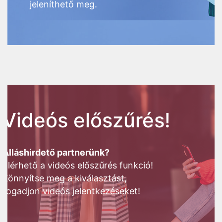
jeleníthető meg.
Videós előszűrés!
Álláshirdető partnerünk?
Elérhető a videós előszűrés funkció!
Könnyítse meg a kiválasztást,
fogadjon videós jelentkezéseket!