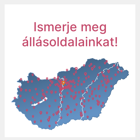
Ismerje meg
állásoldalainkat!