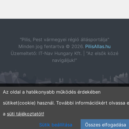
"Pilis, Pest vármegyei régió állásportálja"
Minden jog fentartva © 2026.
PilisAllas.hu
Üzemeltető: IT-Nav Hungary Kft. | "Az elsők közé
navigáljuk!"
Az oldal a hatékonyabb működés érdekében
sütiket(cookie) használ. További információkért olvassa e
a
süti tájékoztatót!
Sütik beállítása
Összes elfogadása