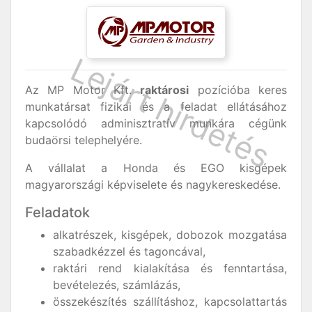
Az MP Motor Kft.
raktárosi
pozícióba keres
munkatársat fizikai és a feladat ellátásához
kapcsolódó adminisztratív munkára cégünk
budaörsi telephelyére.
A vállalat a Honda és EGO kisgépek
magyarországi képviselete és nagykereskedése.
Feladatok
alkatrészek, kisgépek, dobozok mozgatása
szabadkézzel és tagoncával,
raktári rend kialakítása és fenntartása,
bevételezés, számlázás,
összekészítés szállításhoz, kapcsolattartás