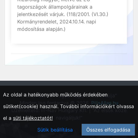
tagországok állampolgárainak a
jelentkezését várjuk. (118/2001. (VI.30.)
Kormányrendelet, 2024.10.14. napi
módosítása alapján.)
Az oldal a hatékonyabb működés érdekében
"Pilis, Pest vármegyei régió állásportálja"
Minden jog fentartva © 2026.
PilisAllas.hu
sütiket(cookie) használ. További információkért olvassa
Üzemeltető: IT-Nav Hungary Kft. | "Az elsők közé
navigáljuk!"
el a
süti tájékoztatót!
Sütik beállítása
Összes elfogadása