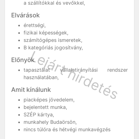
a szállítókkal és vevőkkel,
Elvárások
érettségi,
fizikai képességek,
számítógépes ismeretek,
B kategóriás jogosítvány,
Előnyök
tapasztalat vállalatirányítási rendszer
használatában,
Amit kínálunk
piacképes jövedelem,
bejelentett munka,
SZÉP kártya,
munkahely Budaörsön,
nincs túlóra és hétvégi munkavégzés