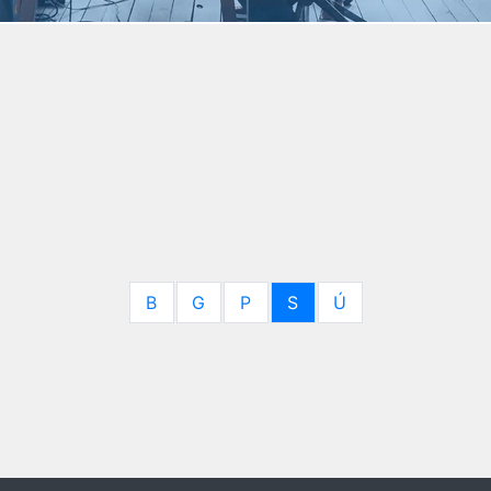
B
G
P
S
Ú